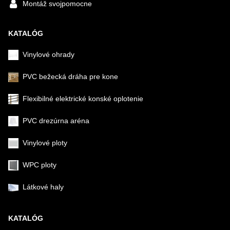
Montáž svojpomocne
KATALÓG
Vinylové ohrady
PVC bežecká dráha pre kone
Flexibilné elektrické konské oplotenie
PVC drezúrna aréna
Vinylové ploty
WPC ploty
Látkové haly
KATALÓG