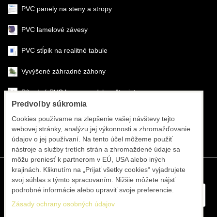
PVC panely na steny a stropy
PVC lamelové závesy
PVC stĺpik na realitné tabule
Vyvýšené záhradné záhony
Pôrodné PVC boxy na odchov šteniat
Predvoľby súkromia
Šéfmontáž & montáž
Cookies používame na zlepšenie vašej návštevy tejto
webovej stránky, analýzu jej výkonnosti a zhromažďovanie
Športové systémy
údajov o jej používaní. Na tento účel môžeme použiť
nástroje a služby tretích strán a zhromaždené údaje sa
môžu preniesť k partnerom v EÚ, USA alebo iných
krajinách. Kliknutím na „Prijať všetky cookies“ vyjadrujete
svoj súhlas s týmto spracovaním. Nižšie môžete nájsť
podrobné informácie alebo upraviť svoje preferencie.
Zásady ochrany osobných údajov