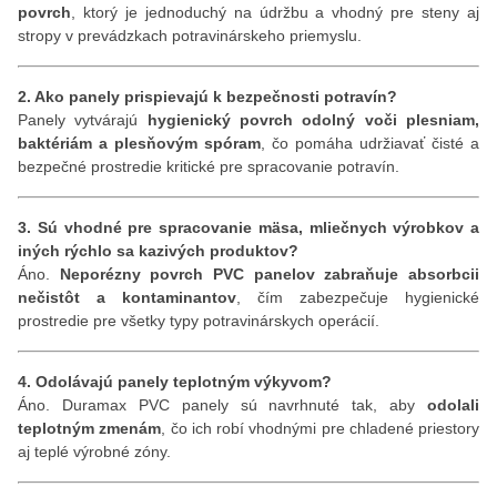
povrch
, ktorý je jednoduchý na údržbu a vhodný pre steny aj
stropy v prevádzkach potravinárskeho priemyslu.
2. Ako panely prispievajú k bezpečnosti potravín?
Panely vytvárajú
hygienický povrch odolný voči plesniam,
baktériám a plesňovým spóram
, čo pomáha udržiavať čisté a
bezpečné prostredie kritické pre spracovanie potravín.
3. Sú vhodné pre spracovanie mäsa, mliečnych výrobkov a
iných rýchlo sa kazivých produktov?
Áno.
Neporézny povrch PVC panelov zabraňuje absorbcii
nečistôt a kontaminantov
, čím zabezpečuje hygienické
prostredie pre všetky typy potravinárskych operácií.
4. Odolávajú panely teplotným výkyvom?
Áno. Duramax PVC panely sú navrhnuté tak, aby
odolali
teplotným zmenám
, čo ich robí vhodnými pre chladené priestory
aj teplé výrobné zóny.