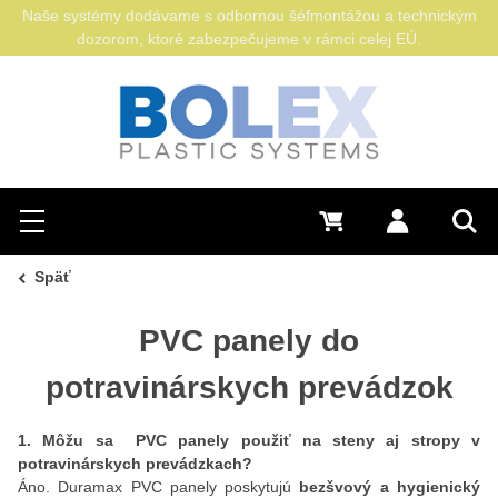
Naše systémy dodávame s odbornou šéfmontážou a technickým
dozorom, ktoré zabezpečujeme v rámci celej EÚ.
Hľadať
0 €
Prihlásiť sa
Menu
Vyh
Späť
PVC panely do
potravinárskych prevádzok
1. Môžu sa PVC panely použiť na steny aj stropy v
potravinárskych prevádzkach?
Áno. Duramax PVC panely poskytujú
bezšvový a hygienický