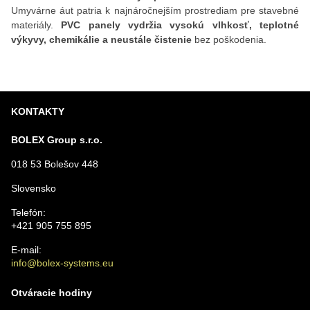
Umyvárne áut patria k najnáročnejším prostrediam pre stavebné
materiály.
PVC panely vydržia vysokú vlhkosť, teplotné
výkyvy, chemikálie a neustále čistenie
bez poškodenia.
KONTAKTY
BOLEX Group s.r.o.
018 53 Bolešov 448
Slovensko
Telefón:
+421 905 755 895
E-mail:
info@bolex-systems.eu
Otváracie hodiny