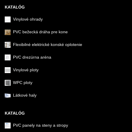
KATALÓG
Vinylové ohrady
PVC bežecká dráha pre kone
Flexibilné elektrické konské oplotenie
PVC drezúrna aréna
Vinylové ploty
WPC ploty
Látkové haly
KATALÓG
PVC panely na steny a stropy