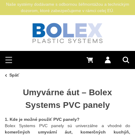
Naše systémy dodávame s odbornou šéfmontážou a technickým
dozorom, ktoré zabezpečujeme v rámci celej EÚ.
Hľadať
0 €
Prihlásiť sa
Menu
Vyh
Späť
Umyvárne áut – Bolex
Systems PVC panely
1. Kde je možné použiť PVC panely?
Bolex Systems PVC panely sú univerzálne a vhodné do
komerčných umyvární áut, komerčných kuchýň,