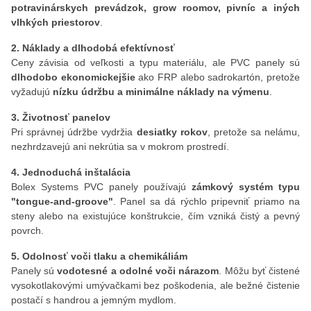
potravinárskych prevádzok, grow roomov, pivníc a iných
vlhkých priestorov
.
2. Náklady a dlhodobá efektívnosť
Ceny závisia od veľkosti a typu materiálu, ale PVC panely sú
dlhodobo ekonomickejšie
ako FRP alebo sadrokartón, pretože
vyžadujú
nízku údržbu a minimálne náklady na výmenu
.
3. Životnosť panelov
Pri správnej údržbe vydržia
desiatky rokov
, pretože sa nelámu,
nezhrdzavejú ani nekrútia sa v mokrom prostredí.
4. Jednoduchá inštalácia
Bolex Systems PVC panely používajú
zámkový systém typu
"tongue-and-groove"
. Panel sa dá rýchlo pripevniť priamo na
steny alebo na existujúce konštrukcie, čím vzniká čistý a pevný
povrch.
5. Odolnosť voči tlaku a chemikáliám
Panely sú
vodotesné a odolné voči nárazom
. Môžu byť čistené
vysokotlakovými umývačkami bez poškodenia, ale bežné čistenie
postačí s handrou a jemným mydlom.