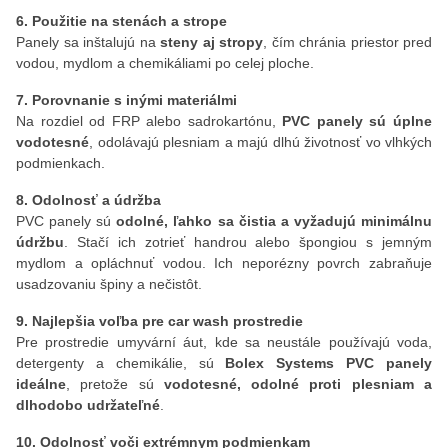
6. Použitie na stenách a strope
Panely sa inštalujú na
steny aj stropy
, čím chránia priestor pred
vodou, mydlom a chemikáliami po celej ploche.
7. Porovnanie s inými materiálmi
Na rozdiel od FRP alebo sadrokartónu,
PVC panely sú úplne
vodotesné
, odolávajú plesniam a majú dlhú životnosť vo vlhkých
podmienkach.
8. Odolnosť a údržba
PVC panely sú
odolné, ľahko sa čistia a vyžadujú minimálnu
údržbu
. Stačí ich zotrieť handrou alebo špongiou s jemným
mydlom a opláchnuť vodou. Ich neporézny povrch zabraňuje
usadzovaniu špiny a nečistôt.
9. Najlepšia voľba pre car wash prostredie
Pre prostredie umyvární áut, kde sa neustále používajú voda,
detergenty a chemikálie, sú
Bolex Systems PVC panely
ideálne
, pretože sú
vodotesné, odolné proti plesniam a
dlhodobo udržateľné
.
10. Odolnosť voči extrémnym podmienkam