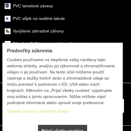
PVC lamelové závesy
PVC stĺpik na realitné tabule
Vyvýšené záhradné záhony
Pôrodné PVC boxy na odchov šteniat
Predvoľby súkromia
Šéfmontáž & montáž
Cookies používame na zlepšenie vašej návštevy tejto
webovej stránky, analýzu jej výkonnosti a zhromažďovanie
Športové systémy
údajov o jej používaní. Na tento účel môžeme použiť
nástroje a služby tretích strán a zhromaždené údaje sa
môžu preniesť k partnerom v EÚ, USA alebo iných
krajinách. Kliknutím na „Prijať všetky cookies“ vyjadrujete
svoj súhlas s týmto spracovaním. Nižšie môžete nájsť
podrobné informácie alebo upraviť svoje preferencie.
Zásady ochrany osobných údajov
Prijať všetky cookies