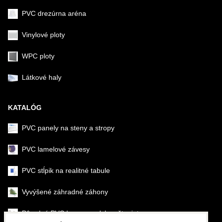
PVC drezúrna aréna
Vinylové ploty
WPC ploty
Látkové haly
KATALÓG
PVC panely na steny a stropy
PVC lamelové závesy
PVC stĺpik na realitné tabule
Vyvýšené záhradné záhony
Pôrodné PVC boxy na odchov šteniat