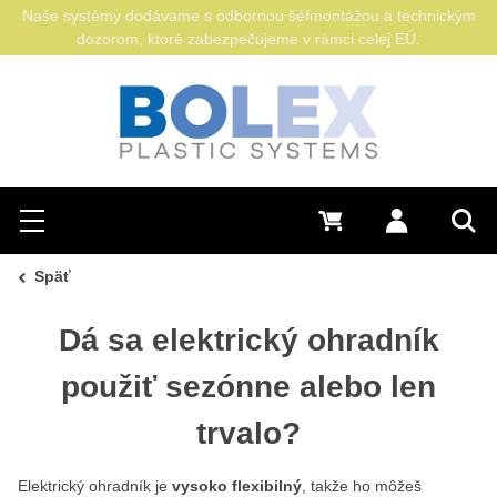
Naše systémy dodávame s odbornou šéfmontážou a technickým
dozorom, ktoré zabezpečujeme v rámci celej EÚ.
Hľadať
0 €
Prihlásiť sa
Menu
Vyh
Späť
Dá sa elektrický ohradník
použiť sezónne alebo len
trvalo?
Elektrický ohradník je
vysoko flexibilný
, takže ho môžeš