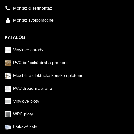
Montáž & šéfmontáž
Montáž svojpomocne
KATALÓG
Vinylové ohrady
PVC bežecká dráha pre kone
Flexibilné elektrické konské oplotenie
PVC drezúrna aréna
Vinylové ploty
WPC ploty
Látkové haly