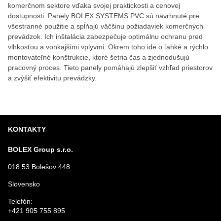
komerčnom sektore vďaka svojej praktickosti a cenovej
dostupnosti. Panely BOLEX SYSTEMS PVC sú navrhnuté pre
všestranné použitie a spĺňajú väčšinu požiadaviek komerčných
prevádzok. Ich inštalácia zabezpečuje optimálnu ochranu pred
vlhkosťou a vonkajšími vplyvmi. Okrem toho ide o ľahké a rýchlo
montovateľné konštrukcie, ktoré šetria čas a zjednodušujú
pracovný proces. Tieto panely pomáhajú zlepšiť vzhľad priestorov
a zvýšiť efektivitu prevádzky.
KONTAKTY
BOLEX Group s.r.o.
018 53 Bolešov 448
Slovensko
Telefón:
+421 905 755 895