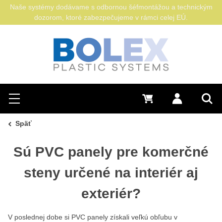
Naše systémy dodávame s odbornou šéfmontážou a technickým
dozorom, ktoré zabezpečujeme v rámci celej EÚ.
Hľadať
0 €
Prihlásiť sa
Menu
Vyh
Späť
Sú PVC panely pre komerčné
steny určené na interiér aj
exteriér?
V poslednej dobe si PVC panely získali veľkú obľubu v