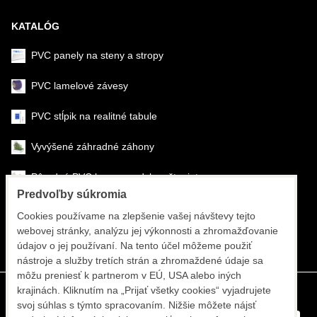
KATALÓG
PVC panely na steny a stropy
PVC lamelové závesy
PVC stĺpik na realitné tabule
Vyvýšené záhradné záhony
Pôrodné PVC boxy na odchov šteniat
Predvoľby súkromia
Šéfmontáž & montáž
Cookies používame na zlepšenie vašej návštevy tejto
webovej stránky, analýzu jej výkonnosti a zhromažďovanie
Športové systémy
údajov o jej používaní. Na tento účel môžeme použiť
nástroje a služby tretích strán a zhromaždené údaje sa
môžu preniesť k partnerom v EÚ, USA alebo iných
krajinách. Kliknutím na „Prijať všetky cookies“ vyjadrujete
svoj súhlas s týmto spracovaním. Nižšie môžete nájsť