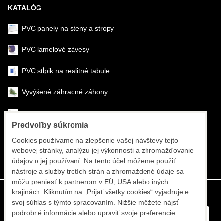
KATALÓG
PVC panely na steny a stropy
PVC lamelové závesy
PVC stĺpik na realitné tabule
Vyvýšené záhradné záhony
Pôrodné PVC boxy na odchov šteniat
Predvoľby súkromia
Šéfmontáž & montáž
Cookies používame na zlepšenie vašej návštevy tejto
webovej stránky, analýzu jej výkonnosti a zhromažďovanie
Športové systémy
údajov o jej používaní. Na tento účel môžeme použiť
nástroje a služby tretích strán a zhromaždené údaje sa
môžu preniesť k partnerom v EÚ, USA alebo iných
krajinách. Kliknutím na „Prijať všetky cookies“ vyjadrujete
svoj súhlas s týmto spracovaním. Nižšie môžete nájsť
podrobné informácie alebo upraviť svoje preferencie.