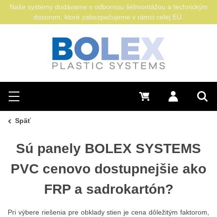
Naše systémy dodávame s odbornou šéfmontážou a technickým
dozorom, ktoré zabezpečujeme v rámci celej EÚ.
Hľadať
0 €
Prihlásiť sa
Menu
Vyh
Späť
Sú panely BOLEX SYSTEMS
PVC cenovo dostupnejšie ako
FRP a sadrokartón?
Pri výbere riešenia pre obklady stien je cena dôležitým faktorom,