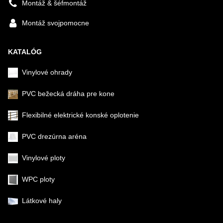
Montáž & šéfmontáž
Montáž svojpomocne
KATALÓG
Vinylové ohrady
PVC bežecká dráha pre kone
Flexibilné elektrické konské oplotenie
PVC drezúrna aréna
Vinylové ploty
WPC ploty
Látkové haly