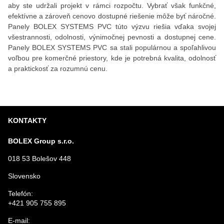
aby ste udržali projekt v rámci rozpočtu. Vybrať však funkčné,
efektívne a zároveň cenovo dostupné riešenie môže byť náročné.
Panely BOLEX SYSTEMS PVC túto výzvu riešia vďaka svojej
všestrannosti, odolnosti, výnimočnej pevnosti a dostupnej cene.
Panely BOLEX SYSTEMS PVC sa stali populárnou a spoľahlivou
voľbou pre komerčné priestory, kde je potrebná kvalita, odolnosť
a praktickosť za rozumnú cenu.
KONTAKTY
BOLEX Group s.r.o.
018 53 Bolešov 448
Slovensko
Telefón:
+421 905 755 895
E-mail: