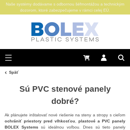
Naše systémy dodávame s odbornou šéfmontážou a technickým
dozorom, ktoré zabezpečujeme v rámci celej EÚ.
Hľadať
0 €
Prihlásiť sa
Menu
Vyh
Späť
Sú PVC stenové panely
dobré?
Ak plánujete inštalovať nové riešenie na steny a stropy s cieľom
ochrániť priestory pred vlhkosťou
,
plastové a PVC panely
BOLEX Systems
sú ideálnou voľbou. Dnes sú tieto panely