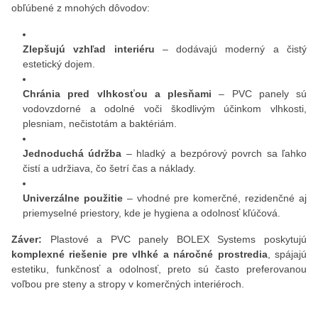
obľúbené z mnohých dôvodov:
Zlepšujú vzhľad interiéru
– dodávajú moderný a čistý
estetický dojem.
Chránia pred vlhkosťou a plesňami
– PVC panely sú
vodovzdorné a odolné voči škodlivým účinkom vlhkosti,
plesniam, nečistotám a baktériám.
Jednoduchá údržba
– hladký a bezpórový povrch sa ľahko
čistí a udržiava, čo šetrí čas a náklady.
Univerzálne použitie
– vhodné pre komerčné, rezidenčné aj
priemyselné priestory, kde je hygiena a odolnosť kľúčová.
Záver:
Plastové a PVC panely BOLEX Systems poskytujú
komplexné riešenie pre vlhké a náročné prostredia
, spájajú
estetiku, funkčnosť a odolnosť, preto sú často preferovanou
voľbou pre steny a stropy v komerčných interiéroch.