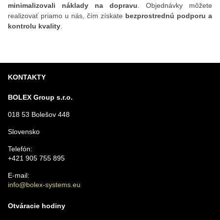
minimalizovali náklady na dopravu
. Objednávky môžete
realizovať priamo u nás, čím získate
bezprostrednú podporu a
kontrolu kvality
.
KONTAKTY
BOLEX Group s.r.o.
018 53 Bolešov 448
Slovensko
Telefón:
+421 905 755 895
E-mail:
info@bolex-systems.eu
Otváracie hodiny