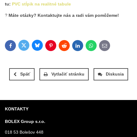
tu:
PVC stĺpik na realitné tabule
?
Máte otázky? Kontaktujte nás a radi vám pomôžeme!
Bluesky
Twitter
Facebook
Pinterest
Reddit
LinkedIn
WhatsApp
E-mail
Späť
Vytlačiť stránku
Diskusia
KONTAKTY
BOLEX Group s.r.o.
018 53 Bolešov 448