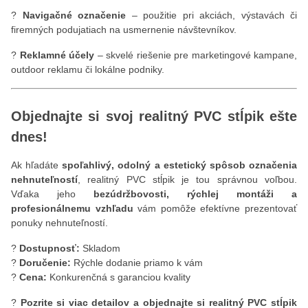
?
Navigačné označenie
– použitie pri akciách, výstavách či
firemných podujatiach na usmernenie návštevníkov.
?
Reklamné účely
– skvelé riešenie pre marketingové kampane,
outdoor reklamu či lokálne podniky.
Objednajte si svoj realitný PVC stĺpik ešte
dnes!
Ak hľadáte
spoľahlivý, odolný a estetický spôsob označenia
nehnuteľností
, realitný PVC stĺpik je tou správnou voľbou.
Vďaka jeho
bezúdržbovosti, rýchlej montáži a
profesionálnemu vzhľadu
vám pomôže efektívne prezentovať
ponuky nehnuteľností.
?
Dostupnosť:
Skladom
?
Doručenie:
Rýchle dodanie priamo k vám
?
Cena:
Konkurenčná s garanciou kvality
?
Pozrite si viac detailov a objednajte si realitný PVC stĺpik