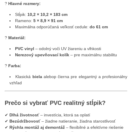
?
Hlavné rozmery:
Stĺpik:
10,2 × 10,2 × 183 cm
Rameno:
5 × 8,9 × 91 cm
Maximálna odporúčaná veľkosť cedule:
do 61 cm
?
Materiál:
PVC vinyl
– odolný voči UV žiareniu a vlhkosti
Nerezový upevňovací kolík
– pre maximálnu stabilitu
?
Farba:
Klasická
biela
alebop čierna pre elegantný a profesionálny
vzhľad
Prečo si vybrať PVC realitný stĺpik?
✔
Dlhá životnosť
– investícia, ktorá sa oplatí
✔
Bezúdržbovosť
– žiadne natieranie, žiadna starostlivosť
✔
Rýchla montáž aj demontáž
– flexibilné a efektívne riešenie