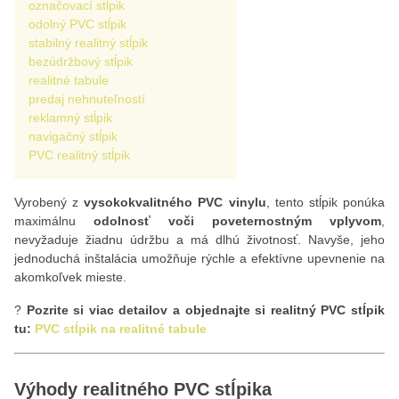
označovací stĺpik
odolný PVC stĺpik
stabilný realitný stĺpik
bezúdržbový stĺpik
realitné tabule
predaj nehnuteľností
reklamný stĺpik
navigačný stĺpik
PVC realitný stĺpik
Vyrobený z
vysokokvalitného PVC vinylu
, tento stĺpik ponúka
maximálnu
odolnosť voči poveternostným vplyvom
,
nevyžaduje žiadnu údržbu a má dlhú životnosť. Navyše, jeho
jednoduchá inštalácia umožňuje rýchle a efektívne upevnenie na
akomkoľvek mieste.
?
Pozrite si viac detailov a objednajte si realitný PVC stĺpik
tu:
PVC stĺpik na realitné tabule
Výhody realitného PVC stĺpika