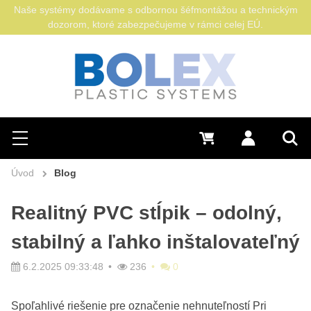
Naše systémy dodávame s odbornou šéfmontážou a technickým
dozorom, ktoré zabezpečujeme v rámci celej EÚ.
Hľadať
0 €
Prihlásiť sa
Menu
Vyh
Úvod
Blog
Realitný PVC stĺpik – odolný,
stabilný a ľahko inštalovateľný
6.2.2025 09:33:48
236
0
Spoľahlivé riešenie pre označenie nehnuteľností Pri