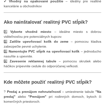
✔
Vhodný na opakované použitie
– ideálny pre realitné
kancelárie a obchodníkov
Ako nainštalovať realitný PVC stĺpik?
1️⃣
Vyberte vhodné miesto
– ideálne miesto s dobrou
viditeľnosťou pre potenciálnych kupcov.
2️⃣
Zatlčte upevňovací kolík do zeme
– pomocou kladiva
zabezpečte pevné uchytenie.
3️⃣
Namontujte PVC stĺpik na upevňovací kolík
– jednoducho
nasuňte a upevnite.
4️⃣
Zavesenie reklamnej tabule
– pomocou skrutiek alebo
háčikov pripevnite cedule do odporúčanej veľkosti.
Kde môžete použiť realitný PVC stĺpik?
?
Predaj a prenájom nehnuteľností
– umiestnenie tabule
"Na
predaj"
alebo
"Prenájom"
pri rodinných domoch, bytoch či
komerčných priestoroch.