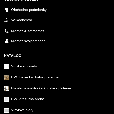
Obchodné podmienky
Veľkoobchod
Montáž & šéfmontáž
Montáž svojpomocne
KATALÓG
Vinylové ohrady
PVC bežecká dráha pre kone
Flexibilné elektrické konské oplotenie
PVC drezúrna aréna
Vinylové ploty