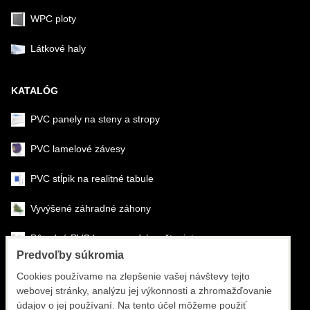
WPC ploty
Látkové haly
KATALÓG
PVC panely na steny a stropy
PVC lamelové závesy
PVC stĺpik na realitné tabule
Vyvýšené záhradné záhony
Pôrodné PVC boxy na odchov šteniat
Predvoľby súkromia
Šéfmontáž & montáž
Cookies používame na zlepšenie vašej návštevy tejto
webovej stránky, analýzu jej výkonnosti a zhromažďovanie
Športové systémy
údajov o jej používaní. Na tento účel môžeme použiť