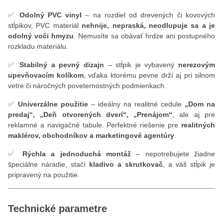
✅
Odolný PVC vinyl
– na rozdiel od drevených či kovových
stĺpikov, PVC materiál
nehnije, nepraská, neodlupuje sa a je
odolný voči hmyzu
. Nemusíte sa obávať hrdze ani postupného
rozkladu materiálu.
✅
Stabilný a pevný dizajn
– stĺpik je vybavený
nerezovým
upevňovacím kolíkom
, vďaka ktorému pevne drží aj pri silnom
vetre či náročných poveternostných podmienkach.
✅
Univerzálne použitie
– ideálny na realitné cedule
„Dom na
predaj“, „Deň otvorených dverí“, „Prenájom“
, ale aj pre
reklamné a navigačné tabule. Perfektné riešenie pre
realitných
maklérov, obchodníkov a marketingové agentúry
.
✅
Rýchla a jednoduchá montáž
– nepotrebujete žiadne
špeciálne náradie, stačí
kladivo a skrutkovač
, a váš stĺpik je
pripravený na použitie.
Technické parametre