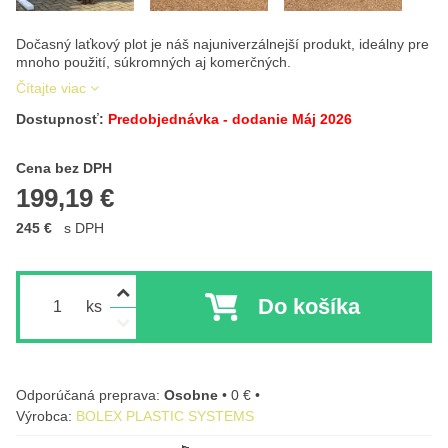
Dočasný laťkový plot je náš najuniverzálnejší produkt, ideálny pre
mnoho použití, súkromných aj komerčných.
Čítajte viac
Dostupnosť:
Predobjednávka - dodanie Máj 2026
Cena s DPH
Cena bez DPH
199,19 €
245 €
s DPH
Do košíka
ks
Osobne
•
0 €
•
Výrobca:
BOLEX PLASTIC SYSTEMS