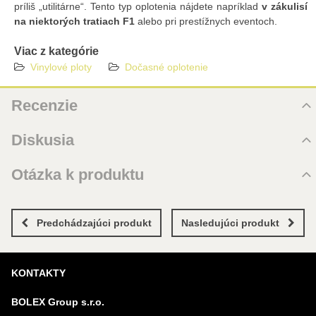
príliš „utilitárne“. Tento typ oplotenia nájdete napríklad
v zákulisí
na niektorých tratiach F1
alebo pri prestížnych eventoch.
Viac z kategórie
Vinylové ploty
Dočasné oplotenie
Recenzie
Hodnotenie produktu
Diskusia
Zatiaľ bez hodnotenia. Buďte prvý!
Komentáre k produktu
Otázka k produktu
Pridať recenziu
Zatiaľ nie sú žiadne komentáre! Buďte prvý!
Nová otázka k produktu
Nový komentár
MENO
Predchádzajúci produkt
Nasledujúci produkt
KONTAKTY
VÁŠ E-MAIL
BOLEX Group s.r.o.