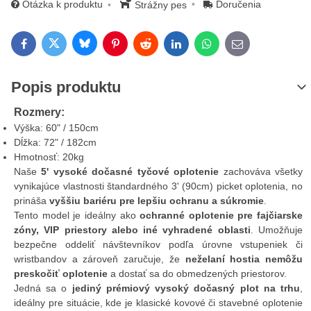
Otázka k produktu
Doručenia
Strážny pes
Bluesky
Twitter
Facebook
Pinterest
Reddit
LinkedIn
WhatsApp
E-mail
Popis produktu
Rozmery:
Výška: 60" / 150cm
Dĺžka: 72" / 182cm
Hmotnosť: 20kg
Naše
5' vysoké dočasné tyčové oplotenie
zachováva všetky
vynikajúce vlastnosti štandardného 3' (90cm) picket oplotenia, no
prináša
vyššiu bariéru pre lepšiu ochranu a súkromie
.
Tento model je ideálny ako
ochranné oplotenie pre fajčiarske
zóny, VIP priestory alebo iné vyhradené oblasti
. Umožňuje
bezpečne oddeliť návštevníkov podľa úrovne vstupeniek či
wristbandov a zároveň zaručuje, že
neželaní hostia nemôžu
preskočiť oplotenie
a dostať sa do obmedzených priestorov.
Jedná sa o
jediný prémiový vysoký dočasný plot na trhu
,
ideálny pre situácie, kde je klasické kovové či stavebné oplotenie