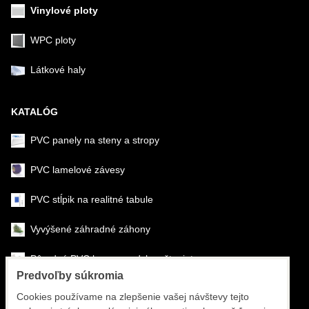
Vinylové ploty
WPC ploty
Látkové haly
KATALÓG
PVC panely na steny a stropy
PVC lamelové závesy
PVC stĺpik na realitné tabule
Vyvýšené záhradné záhony
Pôrodné PVC boxy na odchov šteniat
Predvoľby súkromia
Šéfmontáž & montáž
Cookies používame na zlepšenie vašej návštevy tejto