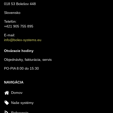
018 53 Bolešov 448
VAŠA OTÁZKA K PRODUKTU
Slovensko
Telefón:
+421 905 755 895
E-mail:
info@bolex-systems.eu
Odoslať
Otváracie hodiny
Objednávky, fakturácia, servis
PO-PIA 8:00 do 15:30
NAVIGÁCIA
Domov
Naše systémy
Referencie