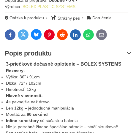
Osobne
•
0 €
•
Výrobca:
BOLEX PLASTIC SYSTEMS
Otázka k produktu
Doručenia
Strážny pes
Bluesky
Twitter
Facebook
Pinterest
Reddit
LinkedIn
WhatsApp
E-mail
Popis produktu
3-priečkové dočasné oplotenie – BOLEX SYSTEMS
Rozmery:
Výška: 36" / 91cm
Dĺžka: 72" / 182cm
Hmotnosť: 12kg
Hlavné vlastnosti:
4× pevnejšie než drevo
Len 12kg – jednoduchá manipulácia
Montáž za
60 sekúnd
Inline konektory
sú súčasťou balenia
Nie je potrebné žiadne špeciálne náradie – stačí skrutkovač