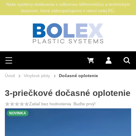
Naše systémy dodávame s odbornou šéfmontážou a technickým
dozorom, ktoré zabezpečujeme v rámci celej EÚ.
Hľadať
0 €
Prihlásiť sa
Menu
Vyh
Úvod
Vinylové ploty
Dočasné oplotenie
3-priečkové dočasné oplotenie
Zatiaľ bez hodnotenia. Buďte prvý!
NOVINKA