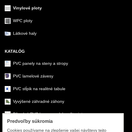
Vinylové ploty
WPC ploty
Látkové haly
KATALÓG
PVC panely na steny a stropy
PVC lamelové závesy
PVC stĺpik na realitné tabule
Vyvýšené záhradné záhony
Pôrodné PVC boxy na odchov šteniat
Predvoľby súkromia
Šéfmontáž & montáž
Cookies používame na zlepšenie vašej návštevy tejto