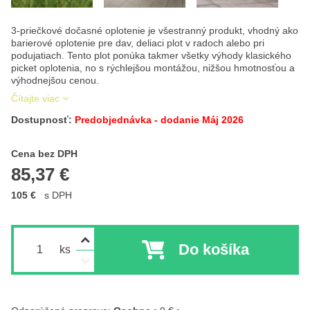
3-priečkové dočasné oplotenie je všestranný produkt, vhodný ako
barierové oplotenie pre dav, deliaci plot v radoch alebo pri
podujatiach. Tento plot ponúka takmer všetky výhody klasického
picket oplotenia, no s rýchlejšou montážou, nižšou hmotnosťou a
výhodnejšou cenou.
Čítajte viac
Dostupnosť:
Predobjednávka - dodanie Máj 2026
Cena s DPH
Cena bez DPH
85,37 €
105 €
s DPH
Do košíka
ks