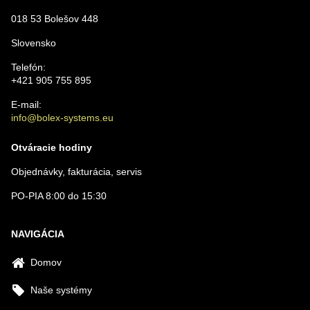
018 53 Bolešov 448
VAŠA OTÁZKA K PRODUKTU
Slovensko
Telefón:
+421 905 755 895
E-mail:
info@bolex-systems.eu
Odoslať
Otváracie hodiny
Objednávky, fakturácia, servis
PO-PIA 8:00 do 15:30
NAVIGÁCIA
Domov
Naše systémy