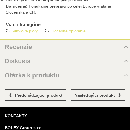
Bez ostrých hrán – bezpečné pre používateľov
Doručenie:
Ponúkame prepravu po celej Európe vrátane
Slovenska a ČR.
Viac z kategórie
Vinylové ploty
Dočasné oplotenie
Recenzie
Hodnotenie produktu
Diskusia
Zatiaľ bez hodnotenia. Buďte prvý!
Komentáre k produktu
Otázka k produktu
Pridať recenziu
Zatiaľ nie sú žiadne komentáre! Buďte prvý!
Nová otázka k produktu
Nový komentár
MENO
Predchádzajúci produkt
Nasledujúci produkt
KONTAKTY
VÁŠ E-MAIL
BOLEX Group s.r.o.