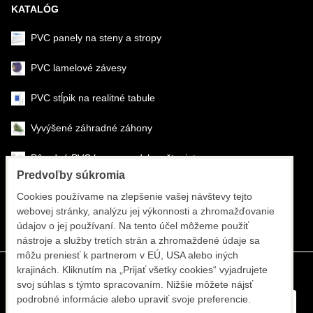
KATALÓG
PVC panely na steny a stropy
PVC lamelové závesy
PVC stĺpik na realitné tabule
Vyvýšené záhradné záhony
Pôrodné PVC boxy na odchov šteniat
Predvoľby súkromia
Šéfmontáž & montáž
Cookies používame na zlepšenie vašej návštevy tejto
webovej stránky, analýzu jej výkonnosti a zhromažďovanie
Športové systémy
údajov o jej používaní. Na tento účel môžeme použiť
nástroje a služby tretích strán a zhromaždené údaje sa
môžu preniesť k partnerom v EÚ, USA alebo iných
krajinách. Kliknutím na „Prijať všetky cookies“ vyjadrujete
svoj súhlas s týmto spracovaním. Nižšie môžete nájsť
podrobné informácie alebo upraviť svoje preferencie.