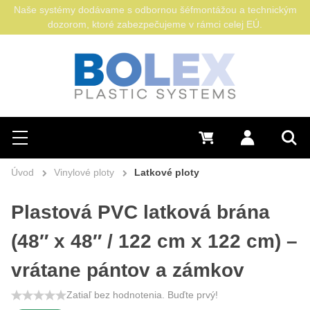
Naše systémy dodávame s odbornou šéfmontážou a technickým
dozorom, ktoré zabezpečujeme v rámci celej EÚ.
Hľadať
0 €
Prihlásiť sa
Menu
Vyh
Úvod
Vinylové ploty
Latkové ploty
Plastová PVC latková brána
(48″ x 48″ / 122 cm x 122 cm) –
vrátane pántov a zámkov
Zatiaľ bez hodnotenia. Buďte prvý!