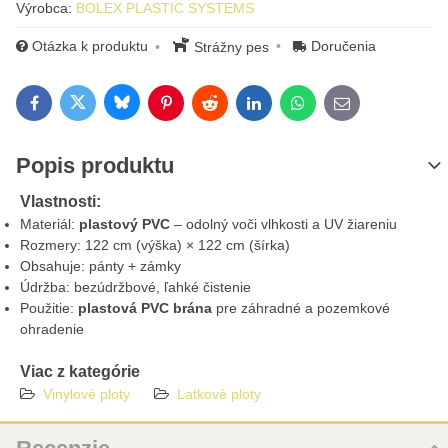
Výrobca:
BOLEX PLASTIC SYSTEMS
Otázka k produktu
Doručenia
Strážny pes
Bluesky
Twitter
Facebook
Pinterest
Reddit
LinkedIn
WhatsApp
E-mail
Popis produktu
Vlastnosti:
Materiál:
plastový PVC
– odolný voči vlhkosti a UV žiareniu
Rozmery: 122 cm (výška) × 122 cm (šírka)
Obsahuje: pánty + zámky
Údržba: bezúdržbové, ľahké čistenie
Použitie:
plastová PVC brána
pre záhradné a pozemkové
ohradenie
Viac z kategórie
Vinylové ploty
Latkové ploty