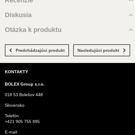
Recenzie
Hodnotenie produktu
Diskusia
Zatiaľ bez hodnotenia. Buďte prvý!
Komentáre k produktu
Otázka k produktu
Pridať recenziu
Zatiaľ nie sú žiadne komentáre! Buďte prvý!
Nová otázka k produktu
Nový komentár
MENO
Predchádzajúci produkt
Nasledujúci produkt
KONTAKTY
VÁŠ E-MAIL
BOLEX Group s.r.o.
018 53 Bolešov 448
VAŠA OTÁZKA K PRODUKTU
Slovensko
Telefón:
+421 905 755 895
E-mail: