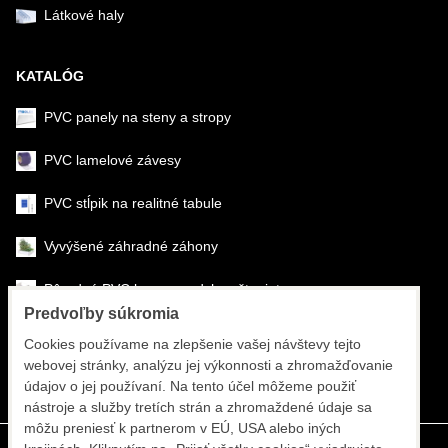
Látkové haly
KATALÓG
PVC panely na steny a stropy
PVC lamelové závesy
PVC stĺpik na realitné tabule
Vyvýšené záhradné záhony
Pôrodné PVC boxy na odchov šteniat
Predvoľby súkromia
Šéfmontáž & montáž
Cookies používame na zlepšenie vašej návštevy tejto
webovej stránky, analýzu jej výkonnosti a zhromažďovanie
Športové systémy
údajov o jej používaní. Na tento účel môžeme použiť
nástroje a služby tretích strán a zhromaždené údaje sa
môžu preniesť k partnerom v EÚ, USA alebo iných