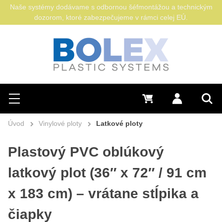
Naše systémy dodávame s odbornou šéfmontážou a technickým
dozorom, ktoré zabezpečujeme v rámci celej EÚ.
Hľadať
0 €
Prihlásiť sa
Menu
Vyh
Úvod
Vinylové ploty
Latkové ploty
Plastový PVC oblúkový
latkový plot (36″ x 72″ / 91 cm
x 183 cm) – vrátane stĺpika a
čiapky