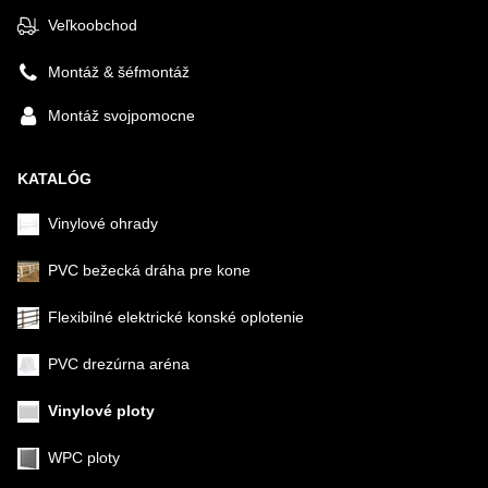
Veľkoobchod
Montáž & šéfmontáž
Montáž svojpomocne
KATALÓG
Vinylové ohrady
PVC bežecká dráha pre kone
Flexibilné elektrické konské oplotenie
PVC drezúrna aréna
Vinylové ploty
WPC ploty