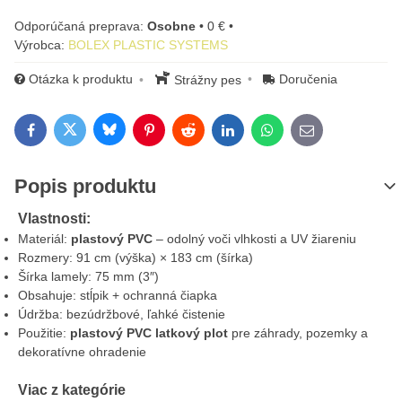
Osobne
•
0 €
•
Výrobca:
BOLEX PLASTIC SYSTEMS
Otázka k produktu
Doručenia
Strážny pes
Bluesky
Twitter
Facebook
Pinterest
Reddit
LinkedIn
WhatsApp
E-mail
Popis produktu
Vlastnosti:
Materiál:
plastový PVC
– odolný voči vlhkosti a UV žiareniu
Rozmery: 91 cm (výška) × 183 cm (šírka)
Šírka lamely: 75 mm (3″)
Obsahuje: stĺpik + ochranná čiapka
Údržba: bezúdržbové, ľahké čistenie
Použitie:
plastový PVC latkový plot
pre záhrady, pozemky a
dekoratívne ohradenie
Viac z kategórie