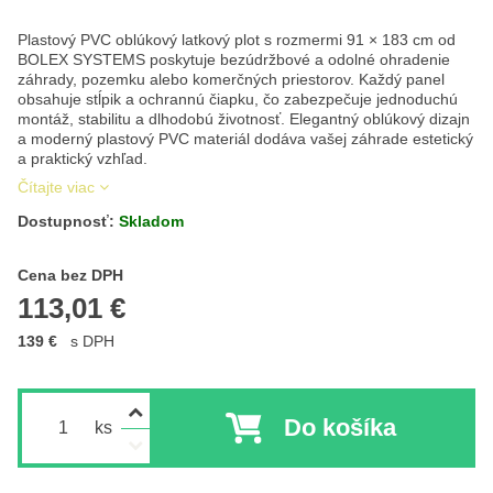
Plastový PVC oblúkový latkový plot s rozmermi 91 × 183 cm od
BOLEX SYSTEMS poskytuje bezúdržbové a odolné ohradenie
záhrady, pozemku alebo komerčných priestorov. Každý panel
obsahuje stĺpik a ochrannú čiapku, čo zabezpečuje jednoduchú
montáž, stabilitu a dlhodobú životnosť. Elegantný oblúkový dizajn
a moderný plastový PVC materiál dodáva vašej záhrade estetický
a praktický vzhľad.
Čítajte viac
Dostupnosť:
Skladom
Cena s DPH
Cena bez DPH
113,01 €
139 €
s DPH
Do košíka
ks