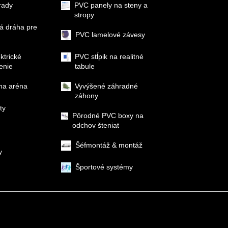
rady
PVC panely na steny a
stropy
á dráha pre
PVC lamelové závesy
ektrické
PVC stĺpik na realitné
enie
tabule
na aréna
Vyvýšené záhradné
záhony
ty
Pôrodné PVC boxy na
odchov šteniat
Šéfmontáž & montáž
y
Športové systémy