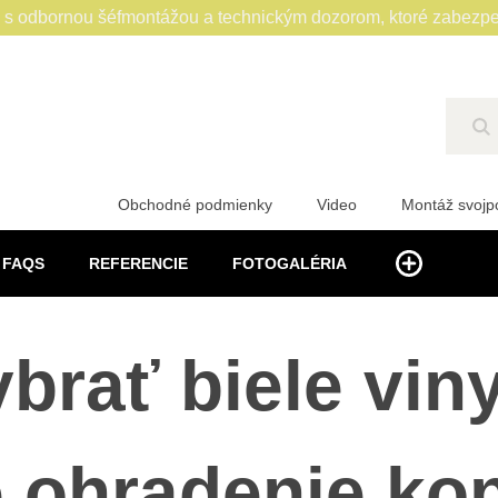
 odbornou šéfmontážou a technickým dozorom, ktoré zabezpe
Hľ
Obchodné podmienky
Video
Montáž svoj
FAQS
REFERENCIE
FOTOGALÉRIA
ybrať biele vin
 ohradenie ko