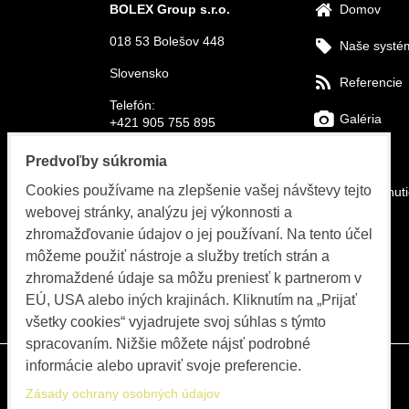
BOLEX Group s.r.o.
Domov
018 53 Bolešov 448
Naše systé
Slovensko
Referencie
Telefón:
Galéria
+421 905 755 895
E-mail:
FAQs
Predvoľby súkromia
info@bolex-systems.eu
Cookies používame na zlepšenie vašej návštevy tejto
Na stiahnut
Otváracie hodiny
webovej stránky, analýzu jej výkonnosti a
Video
zhromažďovanie údajov o jej používaní. Na tento účel
Objednávky, fakturácia, servis
môžeme použiť nástroje a služby tretích strán a
Katalóg
PO-PIA 8:00 do 15:30
zhromaždené údaje sa môžu preniesť k partnerom v
EÚ, USA alebo iných krajinách. Kliknutím na „Prijať
Blog
všetky cookies“ vyjadrujete svoj súhlas s týmto
spracovaním. Nižšie môžete nájsť podrobné
informácie alebo upraviť svoje preferencie.
Zásady ochrany osobných údajov