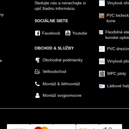
Sledujte nás a nenechajte si
Vinylové oh
ujsť žiadnu informáciu.
my
PVC bežeck
SOCIÁLNE SIETE
kone
Flexibilné el
Facebook
Youtube
konské oplot
OBCHOD & SLUŽBY
PVC drezúr
Obchodné podmienky
ie
Vinylové plo
Veľkoobchod
WPC ploty
Montáž & šéfmontáž
Látkové hal
Montáž svojpomocne