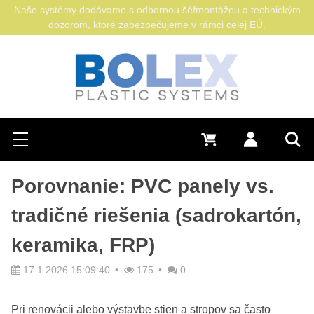
Naše systémy dodávame s odbornou šéfmontážou a technickým
dozorom, ktoré zabezpečujeme v rámci celej EÚ.
Hľadať
0 €
Prihlásiť sa
Menu
Vyh
Porovnanie: PVC panely vs.
tradičné riešenia (sadrokartón,
keramika, FRP)
17.1.2026 15:09:40
175
0
Pri renovácii alebo výstavbe stien a stropov sa často