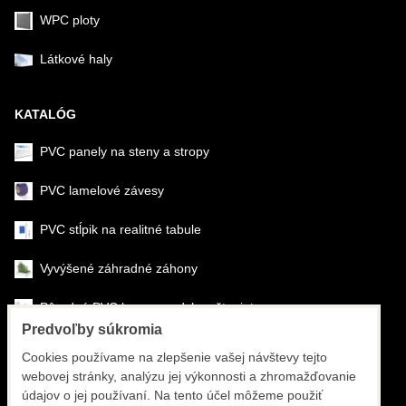
WPC ploty
Látkové haly
KATALÓG
PVC panely na steny a stropy
PVC lamelové závesy
PVC stĺpik na realitné tabule
Vyvýšené záhradné záhony
Pôrodné PVC boxy na odchov šteniat
Predvoľby súkromia
Šéfmontáž & montáž
Cookies používame na zlepšenie vašej návštevy tejto
webovej stránky, analýzu jej výkonnosti a zhromažďovanie
Športové systémy
údajov o jej používaní. Na tento účel môžeme použiť