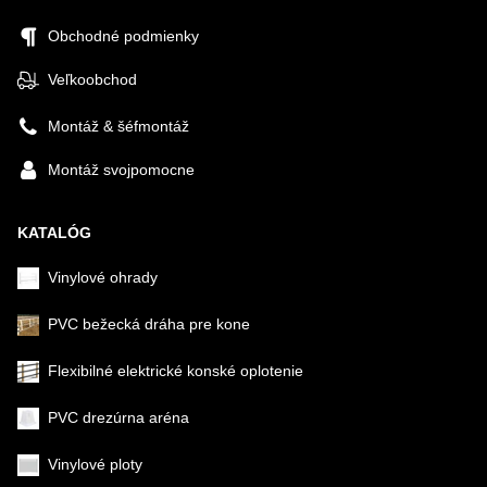
Obchodné podmienky
Veľkoobchod
Montáž & šéfmontáž
Montáž svojpomocne
KATALÓG
Vinylové ohrady
PVC bežecká dráha pre kone
Flexibilné elektrické konské oplotenie
PVC drezúrna aréna
Vinylové ploty