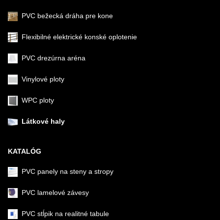
PVC bežecká dráha pre kone
Flexibilné elektrické konské oplotenie
PVC drezúrna aréna
Vinylové ploty
WPC ploty
Látkové haly
KATALÓG
PVC panely na steny a stropy
PVC lamelové závesy
PVC stĺpik na realitné tabule