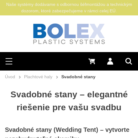
Naše systémy dodávame s odbornou šéfmontážou a technickým
dozorom, ktoré zabezpečujeme v rámci celej EÚ.
Hľadať
0 €
Prihlásiť sa
Menu
Vyh
Úvod
Plachtové haly
Svadobné stany
Svadobné stany – elegantné
riešenie pre vašu svadbu
Svadobné stany (Wedding Tent) – vytvorte