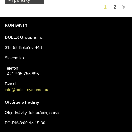
+
4
položky
1
2
Ďalš
KONTAKTY
BOLEX Group s.r.o.
018 53 Bolešov 448
Slovensko
Telefón:
+421 905 755 895
E-mail:
info@bolex-systems.eu
Otváracie hodiny
Objednávky, fakturácia, servis
PO-PIA 8:00 do 15:30