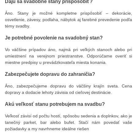
Dajú sa svadobné stany prispôsobiť?
Áno. Stany je možné kompletne prispôsobiť – dekorácie,
osvetlenie, závesy, podlaha, nábytok aj farebné prevedenie podľa
témy svadby.
Je potrebné povolenie na svadobný stan?
Vo väčšine prípadov áno, najmä pri veľkých stanoch alebo pri
umiestnení na verejnom priestranstve. Odporúčame overiť si
miestne predpisy u prevádzkovateľa miesta konania.
Zabezpečujete dopravu do zahraničia?
Áno, zabezpečujeme dopravu do väčšiny krajín sveta. Cena
dopravy a dodacie lehoty závisia od cieľovej destinácie.
Akú veľkosť stanu potrebujem na svadbu?
Veľkosť závisí od počtu hostí, spôsobu sedenia a doplnkov, ako je
tanečný parket, bar alebo bufet. Stačí nám povedať vaše
požiadavky a my navrhneme ideálne riešen