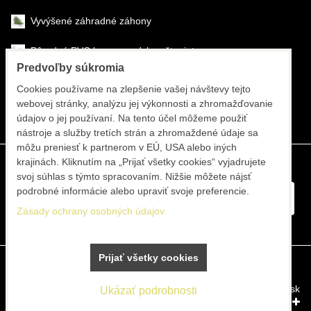
Vyvýšené záhradné záhony
Pôrodné PVC boxy na odchov šteniat
Predvoľby súkromia
Šéfmontáž & montáž
Cookies používame na zlepšenie vašej návštevy tejto
webovej stránky, analýzu jej výkonnosti a zhromažďovanie
Športové systémy
údajov o jej používaní. Na tento účel môžeme použiť
nástroje a služby tretích strán a zhromaždené údaje sa
môžu preniesť k partnerom v EÚ, USA alebo iných
krajinách. Kliknutím na „Prijať všetky cookies“ vyjadrujete
svoj súhlas s týmto spracovaním. Nižšie môžete nájsť
podrobné informácie alebo upraviť svoje preferencie.
Zásady ochrany osobných údajov
Prijať všetky cookies
Predvoľby súkromia
Zásady ochrany osobných údajov
Vytvorené pomocou:
BiznisWeb.sk
Ukázať podrobnosti