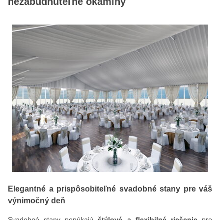
nezabudnuteľné okamihy
Elegantné a prispôsobiteľné svadobné stany pre váš
výnimočný deň
Svadobné stany ponúkajú
štýlové a flexibilné riešenie
pre