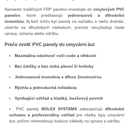
Namiesto tradičných FRP panelov investujte do
vinylových PVC
panelov
, ktoré predstavujú
jednorazovú a dlhodobú
investíciu
. Aj keď môžu byť panely na začiatku o niečo drahšie,
ušetríte na dlhodobých nákladoch, pretože nevyžadujú časté
opravy, výmeny alebo údržbu.
Prečo zvoliť PVC panely do umyvární áut
Maximálna odolnosť voči vode a vlhkosti
Bez údržby a bez rizika plesní či hniloby
Jednorazová investícia s dlhou životnosťou
Rýchla a jednoduchá inštalácia
Vynikajúci vzhľad a hladký, bezšvový povrch
PVC panely
BOLEX SYSTEMS
zabezpečujú
dlhodobú
ochranu a profesionálny vzhľad
pre všetky typy umyvární
áut, pričom minimalizujú budúce náklady na opravy a údržbu.