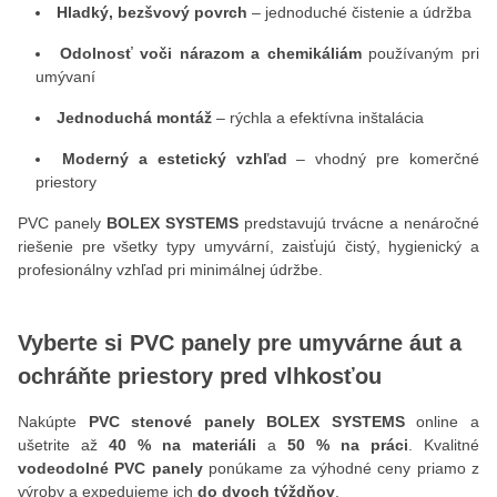
Hladký, bezšvový povrch
– jednoduché čistenie a údržba
Odolnosť voči nárazom a chemikáliám
používaným pri
umývaní
Jednoduchá montáž
– rýchla a efektívna inštalácia
Moderný a estetický vzhľad
– vhodný pre komerčné
priestory
PVC panely
BOLEX SYSTEMS
predstavujú trvácne a nenáročné
riešenie pre všetky typy umyvární, zaisťujú čistý, hygienický a
profesionálny vzhľad pri minimálnej údržbe.
Vyberte si PVC panely pre umyvárne áut a
ochráňte priestory pred vlhkosťou
Nakúpte
PVC stenové panely BOLEX SYSTEMS
online a
ušetrite až
40 % na materiáli
a
50 % na práci
. Kvalitné
vodeodolné PVC panely
ponúkame za výhodné ceny priamo z
výroby a expedujeme ich
do dvoch týždňov
.