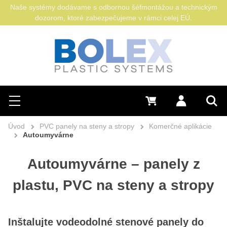
Naše systémy dodávame s odbornou šéfmontážou a technickým
dozorom, ktoré zabezpečujeme v rámci celej EÚ.
Hľadať
0 €
Prihlásiť sa
Menu
Vyh
Úvod
PVC panely na steny a stropy
Komerčné aplikácie
Autoumyvárne
Autoumyvárne – panely z
plastu, PVC na steny a stropy
Inštalujte vodeodolné stenové panely do