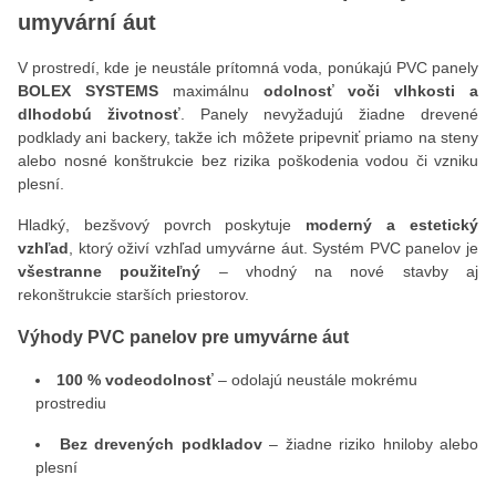
umyvární áut
V prostredí, kde je neustále prítomná voda, ponúkajú PVC panely
BOLEX SYSTEMS
maximálnu
odolnosť voči vlhkosti a
dlhodobú životnosť
. Panely nevyžadujú žiadne drevené
podklady ani backery, takže ich môžete pripevniť priamo na steny
alebo nosné konštrukcie bez rizika poškodenia vodou či vzniku
plesní.
Hladký, bezšvový povrch poskytuje
moderný a estetický
vzhľad
, ktorý oživí vzhľad umyvárne áut. Systém PVC panelov je
všestranne použiteľný
– vhodný na nové stavby aj
rekonštrukcie starších priestorov.
Výhody PVC panelov pre umyvárne áut
100 % vodeodolnosť
– odolajú neustále mokrému
prostrediu
Bez drevených podkladov
– žiadne riziko hniloby alebo
plesní