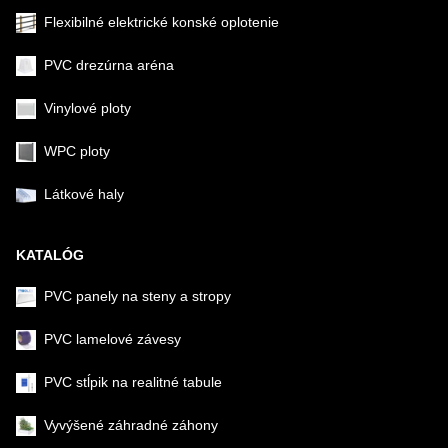
Flexibilné elektrické konské oplotenie
PVC drezúrna aréna
Vinylové ploty
WPC ploty
Látkové haly
KATALÓG
PVC panely na steny a stropy
PVC lamelové závesy
PVC stĺpik na realitné tabule
Vyvýšené záhradné záhony