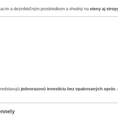
tiacim a dezinfekčným prostriedkom a vhodný na
steny aj strop
predstavujú
jednorazovú investíciu bez opakovaných opráv
,
ennely