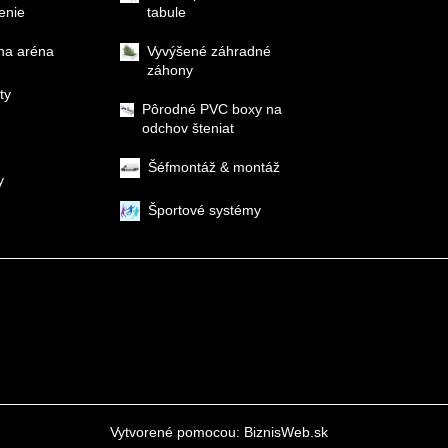
enie
tabule
na aréna
Vyvýšené záhradné
záhony
ty
Pôrodné PVC boxy na
odchov šteniat
Šéfmontáž & montáž
y
Športové systémy
Vytvorené pomocou:
BiznisWeb.sk