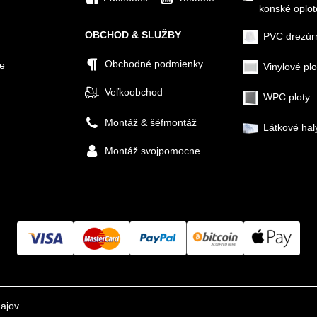
konské oplot
OBCHOD & SLUŽBY
PVC drezúr
Obchodné podmienky
ie
Vinylové plo
Veľkoobchod
WPC ploty
Montáž & šéfmontáž
Látkové hal
Montáž svojpomocne
ajov