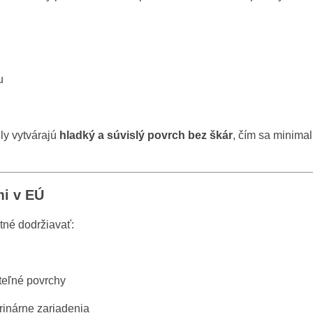
u
ly vytvárajú
hladký a súvislý povrch bez škár
, čím sa minima
mi v EÚ
tné dodržiavať:
teľné povrchy
rinárne zariadenia