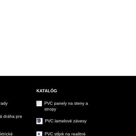
KATALÓG
rady
PVC panely na steny a
stropy
á dráha pre
PVC lamelové závesy
ektrické
PVC stĺpik na realitné