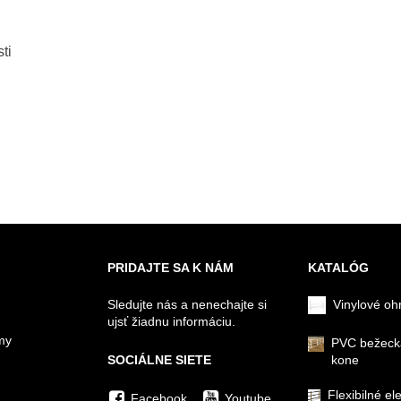
ti
PRIDAJTE SA K NÁM
KATALÓG
Sledujte nás a nenechajte si
Vinylové oh
ujsť žiadnu informáciu.
my
PVC bežeck
SOCIÁLNE SIETE
kone
Flexibilné el
Facebook
Youtube