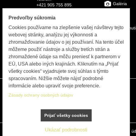
Galéria
+421 905 755 895
E-mail:
FAQs
Predvoľby súkromia
info@bolex-systems.eu
Cookies používame na zlepšenie vašej návštevy tejto
Na stiahnut
Otváracie hodiny
webovej stránky, analýzu jej výkonnosti a
Video
zhromažďovanie údajov o jej používaní. Na tento účel
Objednávky, fakturácia, servis
môžeme použiť nástroje a služby tretích strán a
Katalóg
PO-PIA 8:00 do 15:30
zhromaždené údaje sa môžu preniesť k partnerom v
EÚ, USA alebo iných krajinách. Kliknutím na „Prijať
Blog
všetky cookies“ vyjadrujete svoj súhlas s týmto
spracovaním. Nižšie môžete nájsť podrobné
informácie alebo upraviť svoje preferencie.
Zásady ochrany osobných údajov
Prijať všetky cookies
Ukázať podrobnosti
Predvoľby súkromia
Zásady ochrany osobných úd