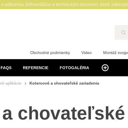
 odbornou šéfmontážou a technickým dozorom, ktoré zabezpe
Hľ
Obchodné podmienky
Video
Montáž svoj
FAQS
REFERENCIE
FOTOGALÉRIA
é aplikácie
Kotercové a chovateľské zariadenia
a chovateľské