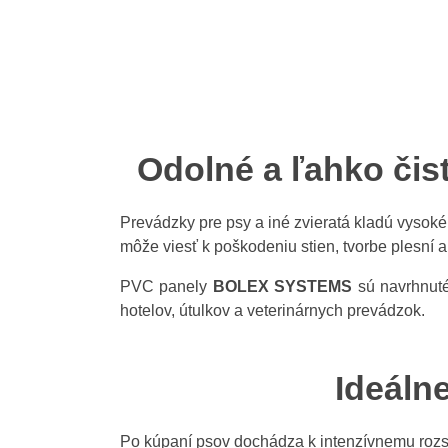
Odolné a ľahko čis
Prevádzky pre psy a iné zvieratá kladú vysok
môže viesť k poškodeniu stien, tvorbe plesní a
PVC panely
BOLEX SYSTEMS
sú navrhnuté
hotelov, útulkov a veterinárnych prevádzok.
Ideálne
Po kúpaní psov dochádza k intenzívnemu rozs