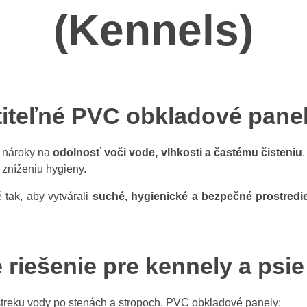
(Kennels)
titeľné PVC obkladové panel
é nároky na
odolnosť voči vode, vlhkosti a častému čisteniu
.
 zníženiu hygieny.
 tak, aby vytvárali
suché, hygienické a bezpečné prostredi
 riešenie pre kennely a psi
treku vody po stenách a stropoch. PVC obkladové panely: