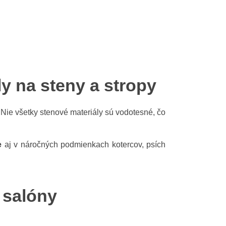
Greek
y na steny a stropy
 Nie všetky stenové materiály sú vodotesné, čo
e
aj v náročných podmienkach kotercov, psích
e salóny