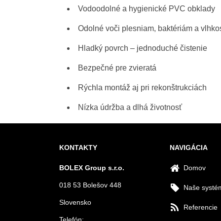
Vodoodolné a hygienické PVC obklady
Odolné voči plesniam, baktériám a vlhkos
Hladký povrch – jednoduché čistenie
Bezpečné pre zvieratá
Rýchla montáž aj pri rekonštrukciách
Nízka údržba a dlhá životnosť
KONTAKTY
NAVIGÁCIA
BOLEX Group s.r.o.
Domov
018 53 Bolešov 448
Naše systé
Slovensko
Referencie
Telefón: