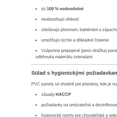
sú
100 % vodoodolné
neabsorbujú vlhkosť
odolávajú plesniam, baktériám a zápach
umožňujú rýchle a dôkladné čistenie
Vzájomne prepojené (pero–drážka) pane
odtrhnutia materiálu zvieratami.
Súlad s hygienickými požiadavka
PVC panely sú vhodné pre priestory, kde je nu
zásady
HACCP
požiadavky na umývateľné a dezinfikova
hygienické normy pre chovateľské a vete