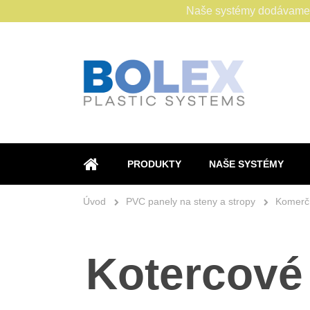
Naše systémy dodávame s
PRODUKTY
NAŠE SYSTÉMY
ÚVOD
Úvod
PVC panely na steny a stropy
Komerčn
Kotercové 