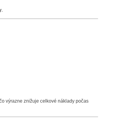
y
.
 čo výrazne znižuje celkové náklady počas