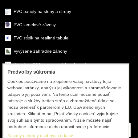
PVC panely na steny a stropy
PVC lamelové závesy
PVC stĺpik na realitné tabule
Vyvýšené záhradné záhony
Pôrodné PVC boxy na odchov šteniat
Predvoľby súkromia
Šéfmontáž & montáž
Cookies používame na zlepšenie vašej návštevy tejto
webovej stránky, analýzu jej výkonnosti a zhromažďovanie
Športové systémy
údajov o jej používaní. Na tento účel môžeme použiť
nástroje a služby tretích strán a zhromaždené údaje sa
môžu preniesť k partnerom v EÚ, USA alebo iných
krajinách. Kliknutím na „Prijať všetky cookies“ vyjadrujete
svoj súhlas s týmto spracovaním. Nižšie môžete nájsť
podrobné informácie alebo upraviť svoje preferencie.
Zásady ochrany osobných údajov