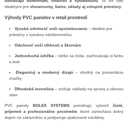
odolávajú odreninám, vlhkosti a vyblednutiu
, čo ich robí
ideálnymi pre
showroomy, šatne, sklady aj vstupné priestory
.
Výhody PVC panelov v retail prostredí
Vysoká odolnosť voči opotrebovaniu
– ideálne pre
priestory s vysokou návštevnosťou
Odolnosť voči vlhkosti a škvrnám
Jednoduchá údržba
– ľahko sa čistia, zachovávajú si farbu
a lesk
Elegantný a moderný dizajn
– vhodný na prezentáciu
značky
Dlhodobá investícia
– znižuje náklady na opravy a obnovu
stien
PVC panely
BOLEX SYSTEMS
pomáhajú vytvoriť
čisté,
príjemné a profesionálne prostredie
, ktoré zanecháva dobrý
dojem na zákazníkov a podporuje opakované návštevy.