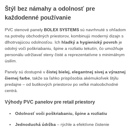
Štýl bez námahy a odolnosť pre
každodenné používanie
PVC stenové panely
BOLEX SYSTEMS
sú navrhnuté s ohľadom
na potreby obchodných priestorov, kombinujú moderný dizajn s
dlhotrvajúcou odolnosťou. Ich
hladký a hygienický povrch
je
odolný voči poškriabaniu, špine a rozliatiu tekutín, čo umožňuje
personálu udržiavať steny čisté a reprezentatívne s minimálnym
úsilím.
Panely sú dostupné v
čistej bielej, elegantnej sivej a výraznej
čiernej farbe
, takže sa ľahko prispôsobia akémukoľvek štýlu
predajne – od butikových priestorov po veľké maloobchodné
centrá.
Výhody PVC panelov pre retail priestory
Odolnosť voči poškriabaniu, špine a rozliatiu
Jednoduchá údržba
– rýchle a efektívne čistenie