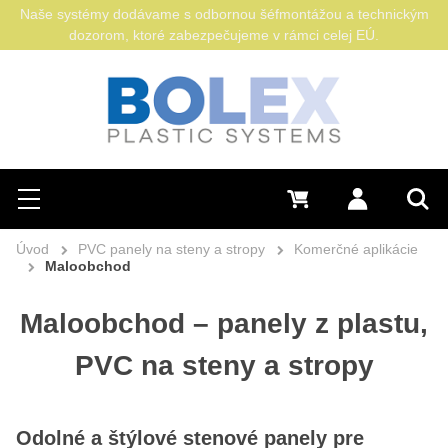
Naše systémy dodávame s odbornou šéfmontážou a technickým
dozorom, ktoré zabezpečujeme v rámci celej EÚ.
Hľadať
0 €
Prihlásiť sa
Menu
Vyh
Úvod
PVC panely na steny a stropy
Komerčné aplikácie
Maloobchod
Maloobchod – panely z plastu,
PVC na steny a stropy
Odolné a štýlové stenové panely pre