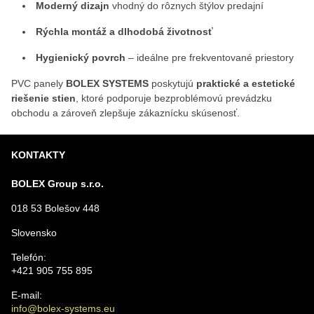
Moderný dizajn
vhodný do rôznych štýlov predajní
Rýchla montáž a dlhodobá životnosť
Hygienický povrch
– ideálne pre frekventované priestory
PVC panely
BOLEX SYSTEMS
poskytujú
praktické a estetické
riešenie stien
, ktoré podporuje bezproblémovú prevádzku
obchodu a zároveň zlepšuje zákaznícku skúsenosť.
KONTAKTY
BOLEX Group s.r.o.
018 53 Bolešov 448
Slovensko
Telefón:
+421 905 755 895
E-mail:
info@bolex-systems.eu