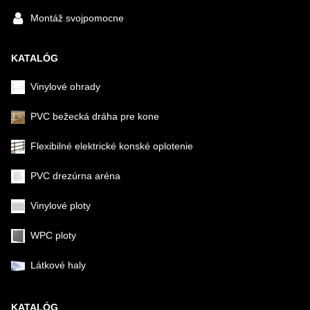
Montáž svojpomocne
KATALÓG
Vinylové ohrady
PVC bežecká dráha pre kone
Flexibilné elektrické konské oplotenie
PVC drezúrna aréna
Vinylové ploty
WPC ploty
Látkové haly
KATALÓG