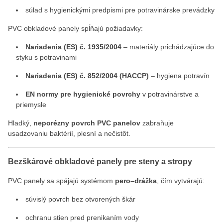
súlad s hygienickými predpismi pre potravinárske prevádzky
PVC obkladové panely spĺňajú požiadavky:
Nariadenia (ES) č. 1935/2004
– materiály prichádzajúce do
styku s potravinami
Nariadenia (ES) č. 852/2004 (HACCP)
– hygiena potravín
EN normy pre hygienické povrchy
v potravinárstve a
priemysle
Hladký,
neporézny povrch PVC panelov
zabraňuje
usadzovaniu baktérií, plesní a nečistôt.
Bezškárové obkladové panely pre steny a stropy
PVC panely sa spájajú systémom
pero–drážka
, čím vytvárajú:
súvislý povrch bez otvorených škár
ochranu stien pred prenikaním vody