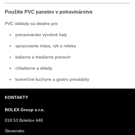
Použitie PVC panelov v potravinárstve
PVC obklady sú ideálne pre:
potravinárske výrobné haly
spracovanie mäsa, rýb a mlieka
baliarne a triediarne potravín
chladiarne a sklady
komerčné kuchyne a gastro prevádzky
KONTAKTY
BOLEX Group s.r.o.
018 53 Bolešov 448
Slovensko