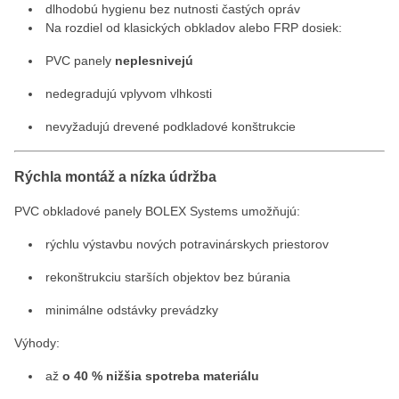
dlhodobú hygienu bez nutnosti častých opráv
Na rozdiel od klasických obkladov alebo FRP dosiek:
PVC panely
neplesnivejú
nedegradujú vplyvom vlhkosti
nevyžadujú drevené podkladové konštrukcie
Rýchla montáž a nízka údržba
PVC obkladové panely BOLEX Systems umožňujú:
rýchlu výstavbu nových potravinárskych priestorov
rekonštrukciu starších objektov bez búrania
minimálne odstávky prevádzky
Výhody:
až
o 40 % nižšia spotreba materiálu