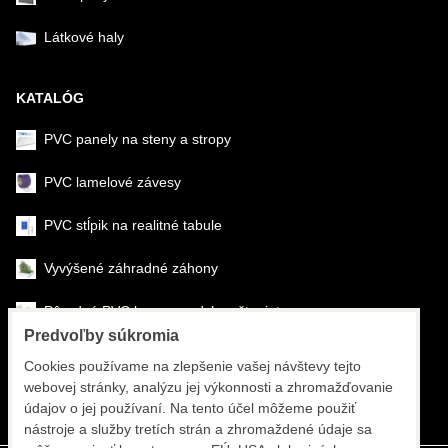
Látkové haly
KATALÓG
PVC panely na steny a stropy
PVC lamelové závesy
PVC stĺpik na realitné tabule
Vyvýšené záhradné záhony
Pôrodné PVC boxy na odchov šteniat
Predvoľby súkromia
Šéfmontáž & montáž
Cookies používame na zlepšenie vašej návštevy tejto
webovej stránky, analýzu jej výkonnosti a zhromažďovanie
Športové systémy
údajov o jej používaní. Na tento účel môžeme použiť
nástroje a služby tretích strán a zhromaždené údaje sa