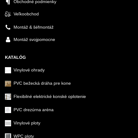
Obchodné podmienky
Veľkoobchod
Montáž & šéfmontáž
Montáž svojpomocne
KATALÓG
Vinylové ohrady
PVC bežecká dráha pre kone
Flexibilné elektrické konské oplotenie
PVC drezúrna aréna
Vinylové ploty
WPC ploty