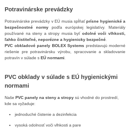
Potravinárske prevádzky
Potravinárske prevádzky v EÚ musia spĺňať
prísne hygienické a
bezpečnostné normy
podľa európskej legislatívy. Materiály
používané na steny a stropy musia byť
odolné voči vlhkosti,
ľahko čistiteľné, neporézne a hygienicky bezpečné
.
PVC obkladové panely BOLEX Systems
predstavujú moderné
riešenie pre potravinársku výrobu, spracovanie a skladovanie
potravín v súlade s
EÚ normami
.
PVC obklady v súlade s EÚ hygienickými
normami
Naše
PVC panely na steny a stropy
sú vhodné do prostredí,
kde sa vyžaduje:
jednoduché čistenie a dezinfekcia
vysoká odolnosť voči vlhkosti a pare