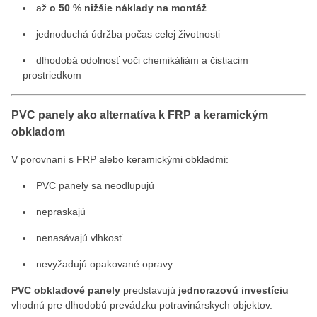
až
o 50 % nižšie náklady na montáž
jednoduchá údržba počas celej životnosti
dlhodobá odolnosť voči chemikáliám a čistiacim
prostriedkom
PVC panely ako alternatíva k FRP a keramickým
obkladom
V porovnaní s FRP alebo keramickými obkladmi:
PVC panely sa neodlupujú
nepraskajú
nenasávajú vlhkosť
nevyžadujú opakované opravy
PVC obkladové panely
predstavujú
jednorazovú investíciu
vhodnú pre dlhodobú prevádzku potravinárskych objektov.