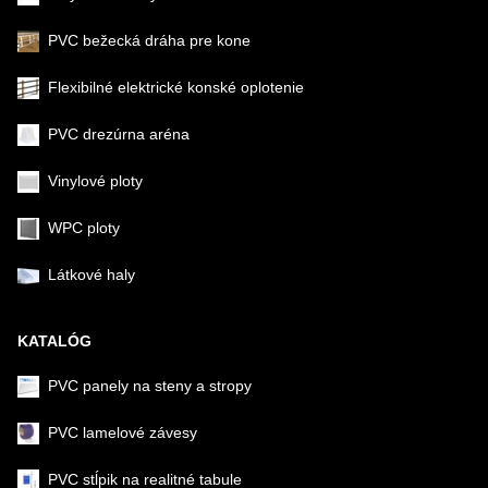
PVC bežecká dráha pre kone
Flexibilné elektrické konské oplotenie
PVC drezúrna aréna
Vinylové ploty
WPC ploty
Látkové haly
KATALÓG
PVC panely na steny a stropy
PVC lamelové závesy
PVC stĺpik na realitné tabule