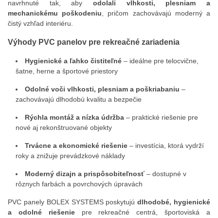
navrhnuté tak, aby
odolali vlhkosti, plesniam a
mechanickému poškodeniu
, pričom zachovávajú moderný a
čistý vzhľad interiéru.
Výhody PVC panelov pre rekreačné zariadenia
Hygienické a ľahko čistiteľné
– ideálne pre telocvične,
šatne, herne a športové priestory
Odolné voči vlhkosti, plesniam a poškriabaniu
–
zachovávajú dlhodobú kvalitu a bezpečie
Rýchla montáž a nízka údržba
– praktické riešenie pre
nové aj rekonštruované objekty
Trvácne a ekonomické riešenie
– investícia, ktorá vydrží
roky a znižuje prevádzkové náklady
Moderný dizajn a prispôsobiteľnosť
– dostupné v
rôznych farbách a povrchových úpravách
PVC panely BOLEX SYSTEMS poskytujú
dlhodobé, hygienické
a odolné riešenie
pre rekreačné centrá, športoviská a