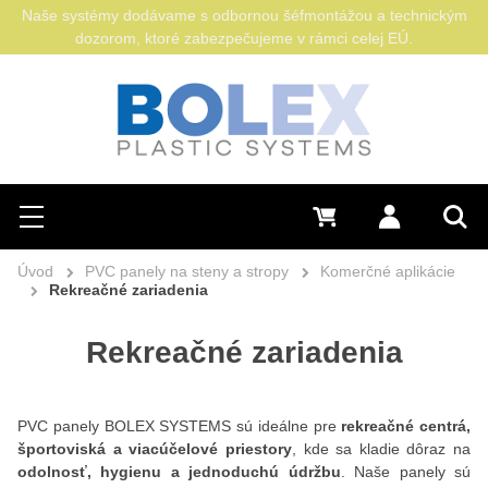
Naše systémy dodávame s odbornou šéfmontážou a technickým
dozorom, ktoré zabezpečujeme v rámci celej EÚ.
Hľadať
0 €
Prihlásiť sa
Menu
Vyh
Úvod
PVC panely na steny a stropy
Komerčné aplikácie
Rekreačné zariadenia
Rekreačné zariadenia
PVC panely BOLEX SYSTEMS sú ideálne pre
rekreačné centrá,
športoviská a viacúčelové priestory
, kde sa kladie dôraz na
odolnosť, hygienu a jednoduchú údržbu
. Naše panely sú