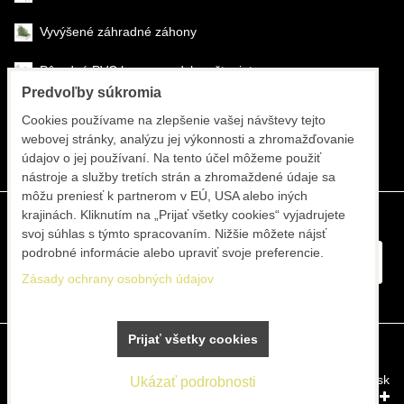
Vyvýšené záhradné záhony
Pôrodné PVC boxy na odchov šteniat
Predvoľby súkromia
Šéfmontáž & montáž
Cookies používame na zlepšenie vašej návštevy tejto
webovej stránky, analýzu jej výkonnosti a zhromažďovanie
Športové systémy
údajov o jej používaní. Na tento účel môžeme použiť
nástroje a služby tretích strán a zhromaždené údaje sa
môžu preniesť k partnerom v EÚ, USA alebo iných
krajinách. Kliknutím na „Prijať všetky cookies“ vyjadrujete
svoj súhlas s týmto spracovaním. Nižšie môžete nájsť
podrobné informácie alebo upraviť svoje preferencie.
Zásady ochrany osobných údajov
Prijať všetky cookies
Predvoľby súkromia
Zásady ochrany osobných údajov
Vytvorené pomocou:
BiznisWeb.sk
Ukázať podrobnosti