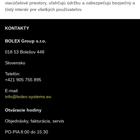
viacúčelové priestory, uľahčujú údržbu a zabezpečujú bezpečný a
čistý interiér pre všetkých používateľov.
KONTAKTY
BOLEX Group s.r.o.
018 53 Bolešov 448
Slovensko
Telefón:
+421 905 755 895
E-mail:
info@bolex-systems.eu
Otváracie hodiny
Objednávky, fakturácia, servis
PO-PIA 8:00 do 15:30