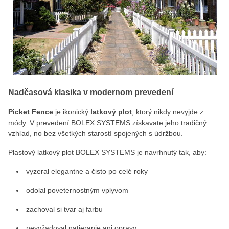
Nadčasová klasika v modernom prevedení
Picket Fence
je ikonický
latkový plot
, ktorý nikdy nevyjde z
módy. V prevedení BOLEX SYSTEMS získavate jeho tradičný
vzhľad, no bez všetkých starostí spojených s údržbou.
Plastový latkový plot BOLEX SYSTEMS je navrhnutý tak, aby:
vyzeral elegantne a čisto po celé roky
odolal poveternostným vplyvom
zachoval si tvar aj farbu
nevyžadoval natieranie ani opravy