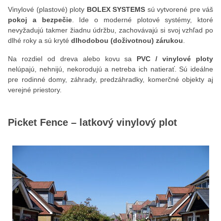
Vinylové (plastové) ploty
BOLEX SYSTEMS
sú vytvorené pre váš
pokoj a bezpečie
. Ide o moderné plotové systémy, ktoré
nevyžadujú takmer žiadnu údržbu, zachovávajú si svoj vzhľad po
dlhé roky a sú kryté
dlhodobou (doživotnou) zárukou
.
Na rozdiel od dreva alebo kovu sa
PVC / vinylové ploty
nelúpajú, nehnijú, nekorodujú a netreba ich natierať. Sú ideálne
pre rodinné domy, záhrady, predzáhradky, komerčné objekty aj
verejné priestory.
Picket Fence – latkový vinylový plot