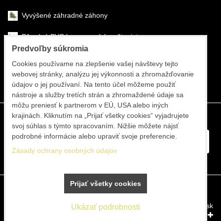
Vyvýšené záhradné záhony
Pôrodné PVC boxy na odchov šteniat
Predvoľby súkromia
Šéfmontáž & montáž
Cookies používame na zlepšenie vašej návštevy tejto
webovej stránky, analýzu jej výkonnosti a zhromažďovanie
Športové systémy
údajov o jej používaní. Na tento účel môžeme použiť
nástroje a služby tretích strán a zhromaždené údaje sa
môžu preniesť k partnerom v EÚ, USA alebo iných
krajinách. Kliknutím na „Prijať všetky cookies“ vyjadrujete
svoj súhlas s týmto spracovaním. Nižšie môžete nájsť
podrobné informácie alebo upraviť svoje preferencie.
Zásady ochrany osobných údajov
Prijať všetky cookies
Predvoľby súkromia
Zásady ochrany osobných údajov
Vytvorené pomocou:
BiznisWeb.sk
Ukázať podrobnosti