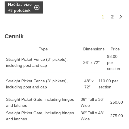
Načítať viac
+
8
položiek
1
2
Ďalš
Cenník
Type
Dimensions
Price
98.00
Straight Picket Fence (3″ pickets),
36″ x 72″
per
including post and cap
section
Straight Picket Fence (3″ pickets),
48″ x
110.00 per
including post and cap
72″
section
Straight Picket Gate, including hinges
36″ Tall x 36″
250.00
and latches
Wide
Straight Picket Gate, including hinges
36″ Tall x 48″
275.00
and latches
Wide