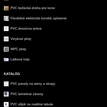
PVC bežecká dráha pre kone
Flexibilné elektrické konské oplotenie
PVC drezúrna aréna
Vinylové ploty
WPC ploty
Látkové haly
KATALÓG
PVC panely na steny a stropy
PVC lamelové závesy
PVC stĺpik na realitné tabule