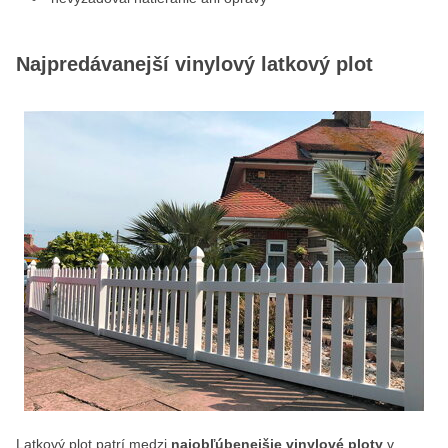
Najpredávanejší vinylový latkový plot
Latkový plot patrí medzi
najobľúbenejšie vinylové ploty
v