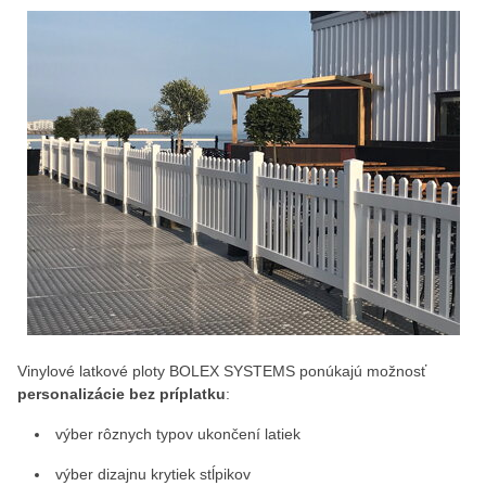
Vinylové latkové ploty BOLEX SYSTEMS ponúkajú možnosť
personalizácie bez príplatku
:
výber rôznych typov ukončení latiek
výber dizajnu krytiek stĺpikov